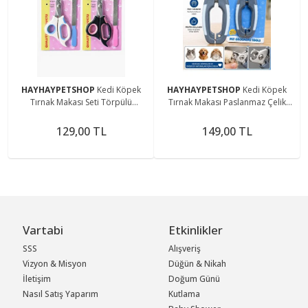
HAYHAYPETSHOP
Kedi Köpek
HAYHAYPETSHOP
Kedi Köpek
Tırnak Makası Seti Törpülü
Tırnak Makası Paslanmaz Çelik
Profesyonel Tırnak Kesici Güvenli
Profesyonel Evcil Hayvan Tırnak
Pet Tırnak Makası
Kesme Makası
129,00 TL
149,00 TL
Vartabi
Etkinlikler
SSS
Alışveriş
Vizyon & Misyon
Düğün & Nikah
İletişim
Doğum Günü
Nasıl Satış Yaparım
Kutlama