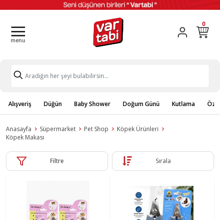
0
Alışveriş
Düğün
Baby Shower
Doğum Günü
Kutlama
Özel
Anasayfa
Süpermarket
Pet Shop
Köpek Ürünleri
Köpek Makası
Filtre
Sırala