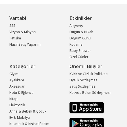
Vartabi
Etkinlikler
SSS
Alışveriş
Vizyon & Misyon
Düğün & Nikah
İletişim
Doğum Günü
Nasıl Satış Yaparım
Kutlama
Baby Shower
Özel Günler
Kategoriler
Önemli Bilgiler
Giyim
KVKK ve Gizlilik Politikası
Ayakkabı
Üyelik Sözleşmesi
Aksesuar
Satış Sözleşmesi
Hobi & Eğlence
Katkıda Bulun Sözleşmesi
Kitap
Elektronik
Anne & Bebek & Çocuk
Ev & Mobilya
Kozmetik & Kişisel Bakım