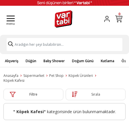
0
Alışveriş
Düğün
Baby Shower
Doğum Günü
Kutlama
Özel
Anasayfa
Süpermarket
Pet Shop
Köpek Ürünleri
Köpek Kafesi
Filtre
Sırala
" Köpek Kafesi"
kategorisinde ürün bulunmamaktadır.