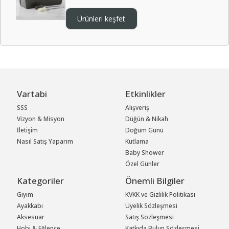
Ürünleri keşfet
Vartabi
Etkinlikler
SSS
Alışveriş
Vizyon & Misyon
Düğün & Nikah
İletişim
Doğum Günü
Nasıl Satış Yaparım
Kutlama
Baby Shower
Özel Günler
Kategoriler
Önemli Bilgiler
Giyim
KVKK ve Gizlilik Politikası
Ayakkabı
Üyelik Sözleşmesi
Aksesuar
Satış Sözleşmesi
Hobi & Eğlence
Katkıda Bulun Sözleşmesi