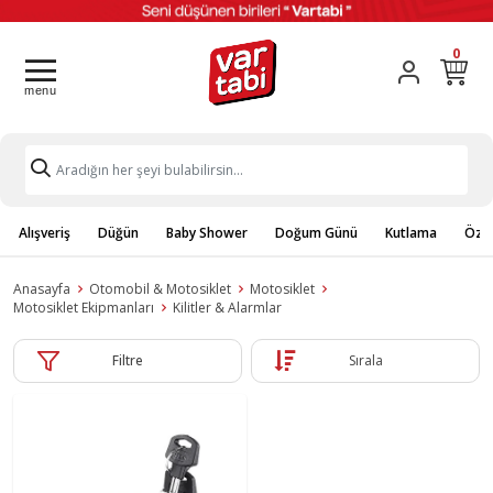
0
Alışveriş
Düğün
Baby Shower
Doğum Günü
Kutlama
Özel
Anasayfa
Otomobil & Motosiklet
Motosiklet
Motosiklet Ekipmanları
Kilitler & Alarmlar
Filtre
Sırala