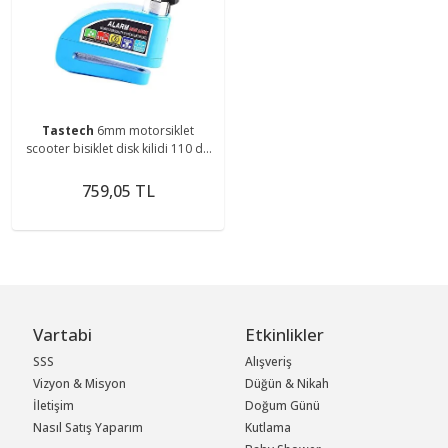
Tastech
6mm motorsiklet
scooter bisiklet disk kilidi 110 db
alarmlı kilit su geçirmez alarm
disc lock
759,05 TL
Vartabi
Etkinlikler
SSS
Alışveriş
Vizyon & Misyon
Düğün & Nikah
İletişim
Doğum Günü
Nasıl Satış Yaparım
Kutlama