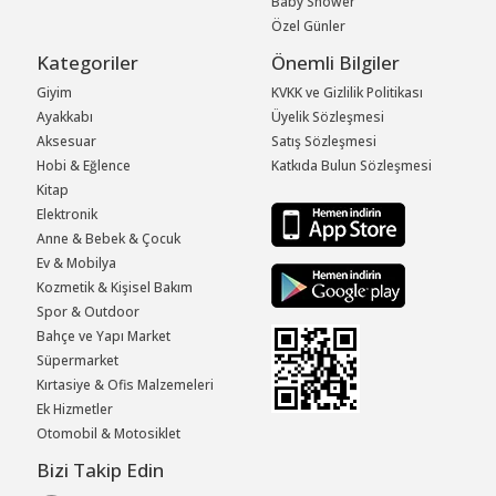
Baby Shower
Özel Günler
Kategoriler
Önemli Bilgiler
Giyim
KVKK ve Gizlilik Politikası
Ayakkabı
Üyelik Sözleşmesi
Aksesuar
Satış Sözleşmesi
Hobi & Eğlence
Katkıda Bulun Sözleşmesi
Kitap
Elektronik
Anne & Bebek & Çocuk
Ev & Mobilya
Kozmetik & Kişisel Bakım
Spor & Outdoor
Bahçe ve Yapı Market
Süpermarket
Kırtasiye & Ofis Malzemeleri
Ek Hizmetler
Otomobil & Motosiklet
Bizi Takip Edin