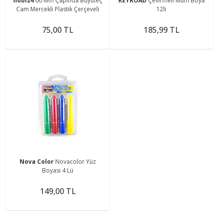
hobi24
60 Mm Çapında Büyüteç
KEYROAD
Çevirmeli Mum Boya
Cam Mercekli Plastik Çerçeveli
12li
75,00 TL
185,99 TL
Nova Color
Novacolor Yüz
Boyası 4 Lü
149,00 TL