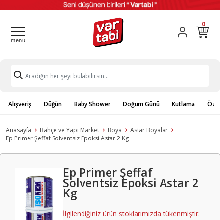
0
Alışveriş
Düğün
Baby Shower
Doğum Günü
Kutlama
Özel
Anasayfa
Bahçe ve Yapı Market
Boya
Astar Boyalar
Ep Primer Şeffaf Solventsiz Epoksi Astar 2 Kg
Ep Primer Şeffaf
Solventsiz Epoksi Astar 2
Kg
İlgilendiğiniz ürün stoklarımızda tükenmiştir.