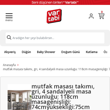
0
Alışveriş
Düğün
Baby Shower
Doğum Günü
Kutlama
Özel
Anasayfa
mutfak masası takımı, gri, 4 sandalyeli masa uzunluğu: 118cm masagenişliği:
mutfak masası takımı,
gri, 4 sandalyeli masa
uzunluğu: 118cm
masagenişliği:
74cmyüksekliği:75cm