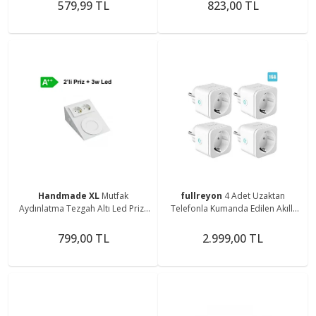
579,99 TL
823,00 TL
Handmade XL
Mutfak
fullreyon
4 Adet Uzaktan
Aydınlatma Tezgah Altı Led Prizli
Telefonla Kumanda Edilen Akıllı
Led Aydınlatma Armatür
Priz, Unutkan Tembel Prizi
Vesvese Giderici Wifi Priz
799,00 TL
2.999,00 TL