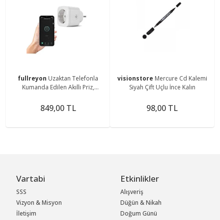
fullreyon
Uzaktan Telefonla
visionstore
Mercure Cd Kalemi
Kumanda Edilen Akıllı Priz,
Siyah Çift Uçlu İnce Kalın
Unutkan Tembel Prizi Evham
Vesvese Giderici Wifi Priz
849,00 TL
98,00 TL
Vartabi
Etkinlikler
SSS
Alışveriş
Vizyon & Misyon
Düğün & Nikah
İletişim
Doğum Günü