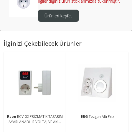
İlgilendiğiniz ürün stoklarımızda tükenmiştir.
Ürünleri keşfet
İlginizi Çekebilecek Ürünler
Rcon
RCV-02 PRİZMATİK TASARIM
ERG
Tezgah Altı Priz
AYARLANABİLİR VOLTAJ VE AKIM
KORUYUCU PRİZ