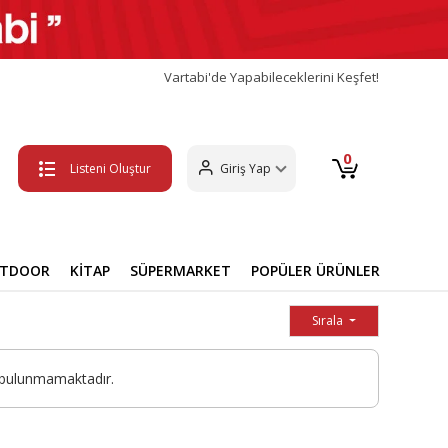
Vartabi'de Yapabileceklerini Keşfet!
0
Listeni Oluştur
Giriş Yap
UTDOOR
KİTAP
SÜPERMARKET
POPÜLER ÜRÜNLER
Sırala
 bulunmamaktadır.