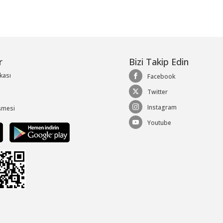
r
Bizi Takip Edin
ikası
Facebook
Twitter
Instagram
şmesi
Youtube