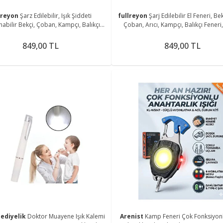
lreyon
Şarz Edilebilir, Işık Şiddeti
fullreyon
Şarj Edilebilir El Feneri, Bek
nabilir Bekçi, Çoban, Kampçı, Balıkçı
Çoban, Arıcı, Kampçı, Balıkçı Feneri,
Feneri Askı Aparatlı Fener
Piknik Feneri
849,00 TL
849,00 TL
ediyelik
Doktor Muayene Işık Kalemi
Arenist
Kamp Feneri Çok Fonksiyon