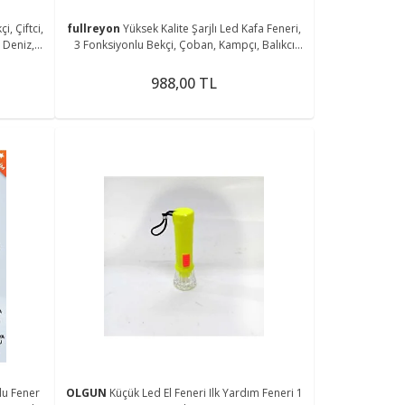
çi, Çiftci,
fullreyon
Yüksek Kalite Şarjlı Led Kafa Feneri,
 Deniz,
3 Fonksiyonlu Bekçi, Çoban, Kampçı, Balıkcı
Çiftci Kafa Feneri
988,00 TL
lu Fener
OLGUN
Küçük Led El Feneri Ilk Yardım Feneri 1