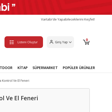
Vartabi'de Yapabileceklerini Keşfet!
0
Listeni Oluştur
Giriş Yap
UTDOOR
KİTAP
SÜPERMARKET
POPÜLER ÜRÜNLER
a Kontrol Ve El Feneri
ol Ve El Feneri