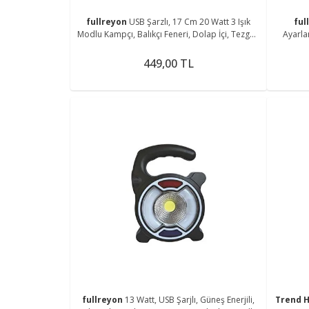
fullreyon
USB Şarzlı, 17 Cm 20 Watt 3 Işık
ful
Modlu Kampçı, Balıkçı Feneri, Dolap İçi, Tezgah
Ayarla
Altı Magnetli Aplik
449,00 TL
fullreyon
13 Watt, USB Şarjlı, Güneş Enerjili,
Trend H