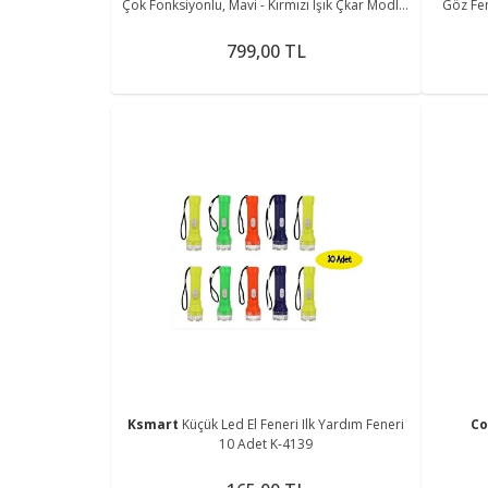
Çok Fonksiyonlu, Mavi - Kırmızı Işık Çkar Modlu,
Göz Fen
Kamp Feneri
799,00 TL
Ksmart
Küçük Led El Feneri Ilk Yardım Feneri
C
10 Adet K-4139