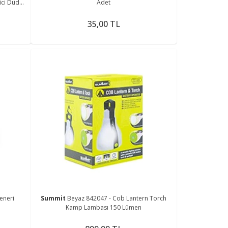
ici Düdük
Adet
35,00 TL
eneri
Summit
Beyaz 842047 - Cob Lantern Torch
Kamp Lambası 150 Lümen