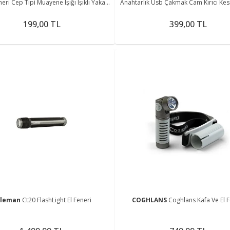
eri Cep Tipi Muayene Işığı Işıklı Yaka
Anahtarlık Usb Çakmak Cam Kırıcı Kes
Kalemi Penlight
Tornavida Açacak
199,00 TL
399,00 TL
oleman
Ct20 FlashLight El Feneri
COGHLANS
Coghlans Kafa Ve El F