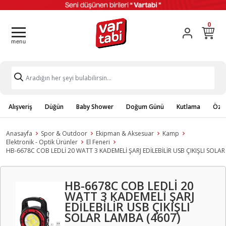
0
Alışveriş
Düğün
Baby Shower
Doğum Günü
Kutlama
Özel
Anasayfa
Spor & Outdoor
Ekipman & Aksesuar
Kamp
Elektronik - Optik Ürünler
El Feneri
HB-6678C COB LEDLİ 20 WATT 3 KADEMELİ ŞARJ EDİLEBİLİR USB ÇIKIŞLI SOLAR
HB-6678C COB LEDLİ 20
WATT 3 KADEMELİ ŞARJ
EDİLEBİLİR USB ÇIKIŞLI
SOLAR LAMBA (4607)