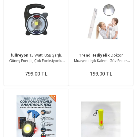
fullreyon
13 Watt, USB Şarjlı,
Trend Hediyelik
Doktor
Güneş Enerjili, Çok Fonksiyonlu,
Muayene Işık Kalemi Göz Feneri
Mavi - Kırmızı Işık Çkar Modlu,
Cep Tipi Muayene Işığı Işıklı Yaka
Kamp Feneri
Kalemi Penlight
799,00 TL
199,00 TL