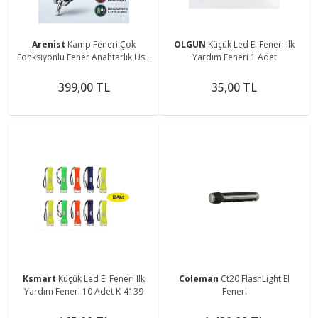
Arenist
Kamp Feneri Çok
OLGUN
Küçük Led El Feneri Ilk
Fonksiyonlu Fener Anahtarlık Usb
Yardım Feneri 1 Adet
Çakmak Cam Kırıcı Kesici Düdük
Tornavida Açacak
399,00 TL
35,00 TL
Ksmart
Küçük Led El Feneri Ilk
Coleman
Ct20 FlashLight El
Yardım Feneri 10 Adet K-4139
Feneri