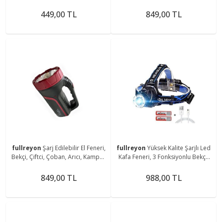
Feneri, Dolap İçi, Tezgah Altı
Çoban, Kampçı, Balıkçı Feneri Askı
Magnetli Aplik
Aparatlı Fener
449,00 TL
849,00 TL
fullreyon
Şarj Edilebilir El Feneri,
fullreyon
Yüksek Kalite Şarjlı Led
Bekçi, Çiftci, Çoban, Arıcı, Kampçı,
Kafa Feneri, 3 Fonksiyonlu Bekçi,
Balıkçı Feneri, Deniz, Piknik Feneri
Çoban, Kampçı, Balıkcı Çiftci Kafa
Feneri
849,00 TL
988,00 TL