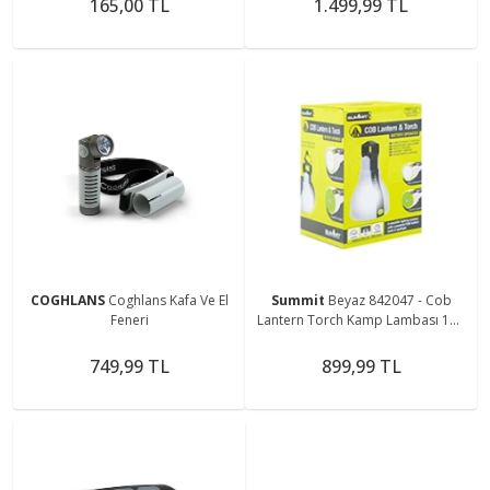
165,00 TL
1.499,99 TL
COGHLANS
Coghlans Kafa Ve El
Summit
Beyaz 842047 - Cob
Feneri
Lantern Torch Kamp Lambası 150
Lümen
749,99 TL
899,99 TL