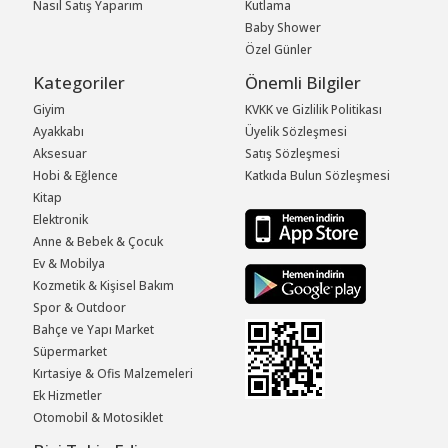
Nasıl Satış Yaparım
Kutlama
Baby Shower
Özel Günler
Kategoriler
Önemli Bilgiler
Giyim
KVKK ve Gizlilik Politikası
Ayakkabı
Üyelik Sözleşmesi
Aksesuar
Satış Sözleşmesi
Hobi & Eğlence
Katkıda Bulun Sözleşmesi
Kitap
Elektronik
Anne & Bebek & Çocuk
Ev & Mobilya
Kozmetik & Kişisel Bakım
Spor & Outdoor
Bahçe ve Yapı Market
Süpermarket
Kırtasiye & Ofis Malzemeleri
Ek Hizmetler
Otomobil & Motosiklet