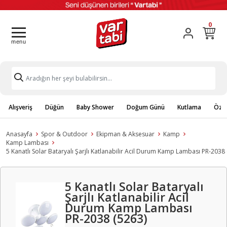
0
Alışveriş
Düğün
Baby Shower
Doğum Günü
Kutlama
Özel
Anasayfa
Spor & Outdoor
Ekipman & Aksesuar
Kamp
Kamp Lambası
5 Kanatlı Solar Bataryalı Şarjlı Katlanabilir Acil Durum Kamp Lambası PR-2038
5 Kanatlı Solar Bataryalı
Şarjlı Katlanabilir Acil
Durum Kamp Lambası
PR-2038 (5263)