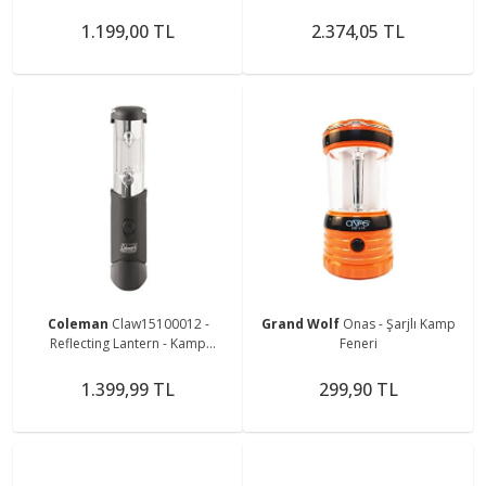
Powerbank Özellikli Fonksiyonlu
Kamp Doğa Balık Karavan Fener
Kamp Feneri
Bluetooth Hoparlör
1.199,00 TL
2.374,05 TL
Coleman
Claw15100012 -
Grand Wolf
Onas - Şarjlı Kamp
Reflecting Lantern - Kamp
Feneri
Lambası
1.399,99 TL
299,90 TL