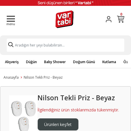
0
Alışveriş
Düğün
Baby Shower
Doğum Günü
Kutlama
Özel
Anasayfa
Nilson Tekli Priz - Beyaz
Nilson Tekli Priz - Beyaz
İlgilendiğiniz ürün stoklarımızda tükenmiştir.
Ürünleri keşfet