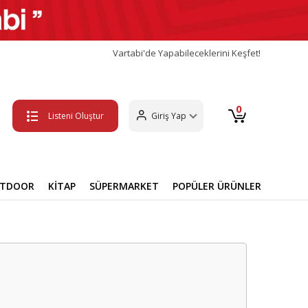
Vartabi'de Yapabileceklerini Keşfet!
0
Listeni Oluştur
Giriş Yap
UTDOOR
KİTAP
SÜPERMARKET
POPÜLER ÜRÜNLER