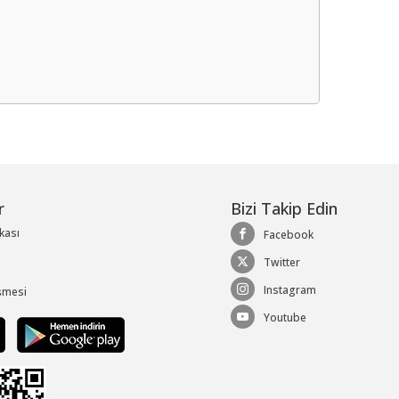
me
r
Bizi Takip Edin
ikası
Facebook
Twitter
Instagram
şmesi
Youtube