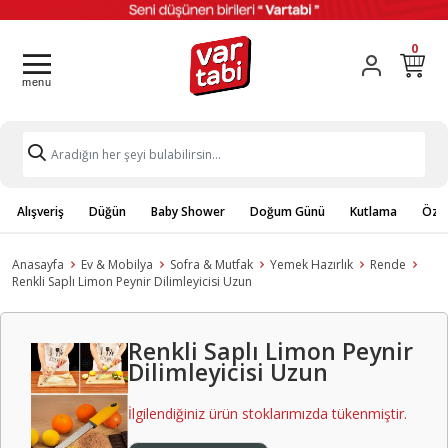
0
Alışveriş
Düğün
Baby Shower
Doğum Günü
Kutlama
Özel
Anasayfa
Ev & Mobilya
Sofra & Mutfak
Yemek Hazırlık
Rende
Renkli Saplı Limon Peynir Dilimleyicisi Uzun
Renkli Saplı Limon Peynir
Dilimleyicisi Uzun
İlgilendiğiniz ürün stoklarımızda tükenmiştir.