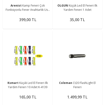
Arenist
Kamp Feneri Çok
OLGUN
Küçük Led El Feneri Ilk
Fonksiyonlu Fener Anahtarlık Usb
Yardım Feneri 1 Adet
Çakmak Cam Kırıcı Kesici Düdük
Tornavida Açacak
399,00 TL
35,00 TL
Ksmart
Küçük Led El Feneri Ilk
Coleman
Ct20 FlashLight El
Yardım Feneri 10 Adet K-4139
Feneri
165,00 TL
1.499,99 TL