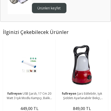
Ürünleri keşfet
İlginizi Çekebilecek Ürünler
fullreyon
USB Şarzlı, 17 Cm 20
fullreyon
Şarz Edilebilir, Işık
Watt 3 Işık Modlu Kampçı, Balıkçı
Şiddeti Ayarlanabilir Bekçi,
Feneri, Dolap İçi, Tezgah Altı
Çoban, Kampçı, Balıkçı Feneri Askı
Magnetli Aplik
Aparatlı Fener
449,00 TL
849,00 TL