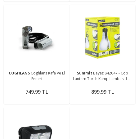
COGHLANS
Coghlans Kafa Ve El
Summit
Beyaz 842047 - Cob
Feneri
Lantern Torch Kamp Lambası 150
Lümen
749,99 TL
899,99 TL