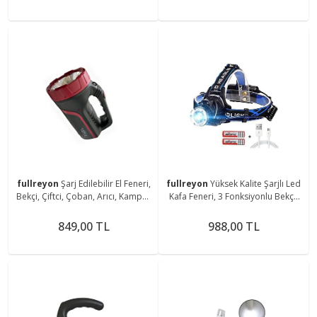
fullreyon
Şarj Edilebilir El Feneri,
fullreyon
Yüksek Kalite Şarjlı Led
Bekçi, Çiftci, Çoban, Arıcı, Kampçı,
Kafa Feneri, 3 Fonksiyonlu Bekçi,
Balıkçı Feneri, Deniz, Piknik Feneri
Çoban, Kampçı, Balıkcı Çiftci Kafa
Feneri
849,00 TL
988,00 TL