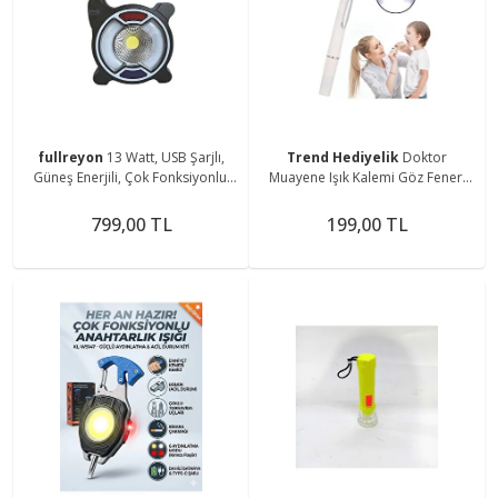
fullreyon
13 Watt, USB Şarjlı,
Trend Hediyelik
Doktor
Güneş Enerjili, Çok Fonksiyonlu,
Muayene Işık Kalemi Göz Feneri
Mavi - Kırmızı Işık Çkar Modlu,
Cep Tipi Muayene Işığı Işıklı Yaka
Kamp Feneri
Kalemi Penlight
799,00 TL
199,00 TL