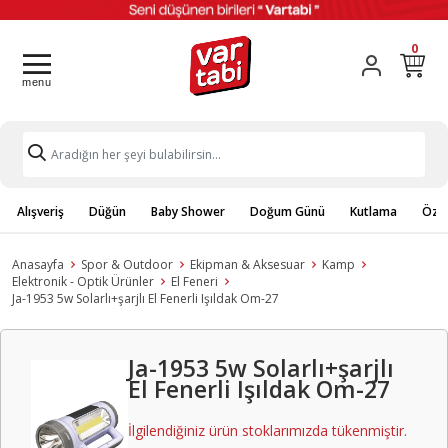
0
Alışveriş
Düğün
Baby Shower
Doğum Günü
Kutlama
Özel
Anasayfa
Spor & Outdoor
Ekipman & Aksesuar
Kamp
Elektronik - Optik Ürünler
El Feneri
Ja-1953 5w Solarlı+şarjlı El Fenerli Işıldak Om-27
Ja-1953 5w Solarlı+şarjlı
El Fenerli Işıldak Om-27
İlgilendiğiniz ürün stoklarımızda tükenmiştir.