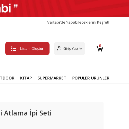
Vartabi'de Yapabileceklerini Keşfet!
0
Listeni Oluştur
Giriş Yap
UTDOOR
KİTAP
SÜPERMARKET
POPÜLER ÜRÜNLER
 Atlama İpi Seti