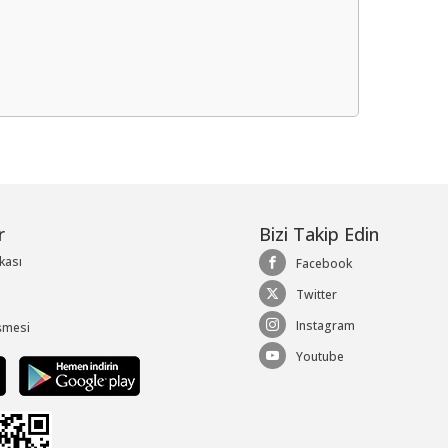
me
r
Bizi Takip Edin
ikası
Facebook
Twitter
Instagram
şmesi
Youtube