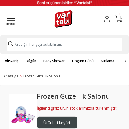
0
Alışveriş
Düğün
Baby Shower
Doğum Günü
Kutlama
Özel
Anasayfa
Frozen Güzellik Salonu
Frozen Güzellik Salonu
İlgilendiğiniz ürün stoklarımızda tükenmiştir.
Ürünleri keşfet