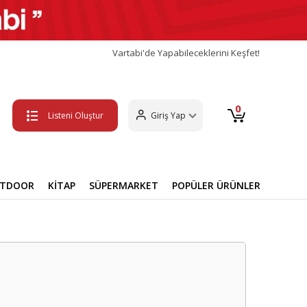
Vartabi'de Yapabileceklerini Keşfet!
0
Listeni Oluştur
Giriş Yap
UTDOOR
KİTAP
SÜPERMARKET
POPÜLER ÜRÜNLER