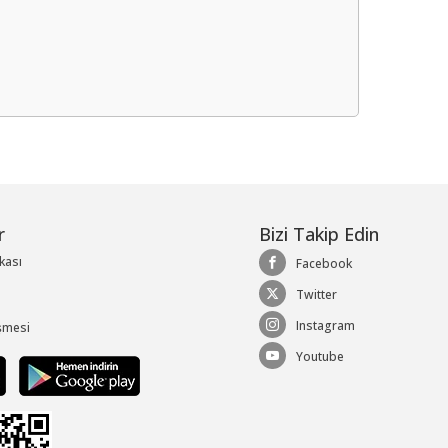
me
r
Bizi Takip Edin
ikası
Facebook
Twitter
Instagram
şmesi
Youtube