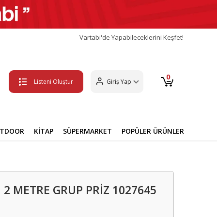
Vartabi'de Yapabileceklerini Keşfet!
0
Listeni Oluştur
Giriş Yap
UTDOOR
KİTAP
SÜPERMARKET
POPÜLER ÜRÜNLER
I 2 METRE GRUP PRİZ 1027645