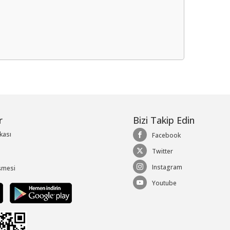
me
r
Bizi Takip Edin
ikası
Facebook
Twitter
Instagram
şmesi
Youtube