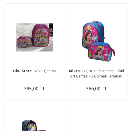
OkulStore
Ilkokul Çantası
Mikro
Kız Çocuk Beslenmeli Okul
Sırt Çantası - 3 Bölmeli Fermuarlı
Okul Beslenme Çantası Kalemlik
Hediyeli
395,00 TL
366,00 TL