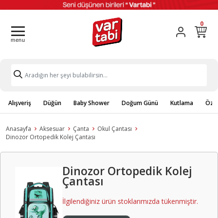
0
Alışveriş
Düğün
Baby Shower
Doğum Günü
Kutlama
Özel
Anasayfa
Aksesuar
Çanta
Okul Çantası
Dinozor Ortopedik Kolej Çantası
Dinozor Ortopedik Kolej
Çantası
İlgilendiğiniz ürün stoklarımızda tükenmiştir.