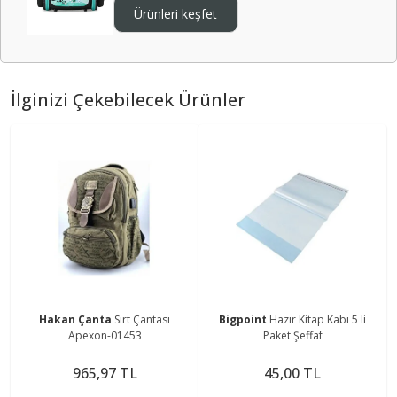
Ürünleri keşfet
İlginizi Çekebilecek Ürünler
Hakan Çanta
Sırt Çantası
Bigpoint
Hazır Kitap Kabı 5 li
Apexon-01453
Paket Şeffaf
965,97 TL
45,00 TL