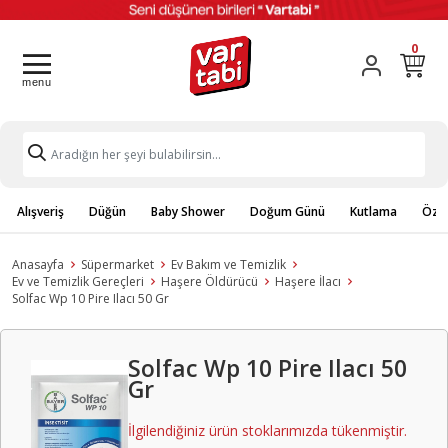
0
Alışveriş
Düğün
Baby Shower
Doğum Günü
Kutlama
Özel
Anasayfa
Süpermarket
Ev Bakım ve Temizlik
Ev ve Temizlik Gereçleri
Haşere Öldürücü
Haşere İlacı
Solfac Wp 10 Pire Ilacı 50 Gr
Solfac Wp 10 Pire Ilacı 50
Gr
İlgilendiğiniz ürün stoklarımızda tükenmiştir.