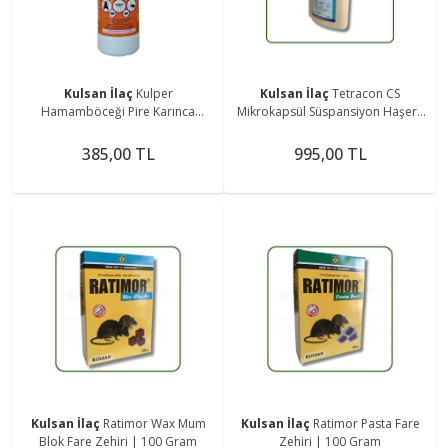
Kulsan İlaç
Kulper
Kulsan İlaç
Tetracon CS
Hamamböceği Pire Karınca
Mikrokapsül Süspansiyon Haşere
Karasinek Sivrisinek Spreyi Genel
İlacı | 250 ml
Böcek Ilacı 500 Ml
385,00 TL
995,00 TL
Kulsan İlaç
Ratimor Wax Mum
Kulsan İlaç
Ratimor Pasta Fare
Blok Fare Zehiri | 100 Gram
Zehiri | 100 Gram