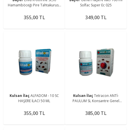
Hamamböceği Pire Tahtakurusu
Solfac Super Ec 025
Ve Sivrisinek Etkili Konsantre 50 ml
355,00 TL
349,00 TL
Kulsan İlaç
ALFADOM - 10 SC
Kulsan İlaç
Tetracon ANTİ-
HAŞERE İLACI 50 ML
PAULUM SL Konsantre Genel
Haşere Böcek Ilacı 50 ml
355,00 TL
385,00 TL