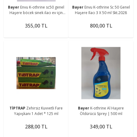
Bayer
Envu K-othrine sc50 genel
Bayer
Envu K-othrine Sc 50 Genel
Haşere böcek sinek ilacı ev için
Haşere Ilacı 3 X 50 ml Skt.2028
Skt 2028
355,00 TL
800,00 TL
TİPTRAP
Zehirsiz Kuvvetli Fare
Bayer
K-othrine Al Haşere
Yapışkanı 1 Adet * 125 ml
Öldürücü Sprey | 500 ml
288,00 TL
349,00 TL