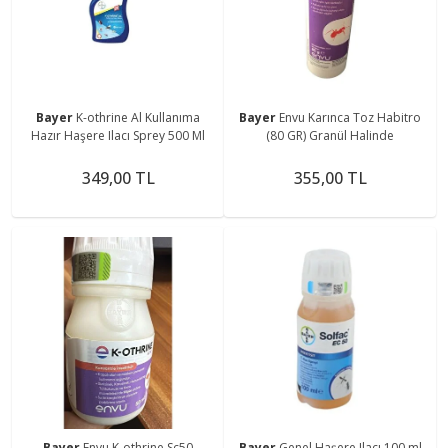
Bayer
K-othrine Al Kullanıma
Bayer
Envu Karınca Toz Habitro
Hazır Haşere Ilacı Sprey 500 Ml
(80 GR) Granül Halinde
349,00 TL
355,00 TL
Bayer
Envu K-othrine Sc50
Bayer
Genel Haşere Ilacı 100 ml