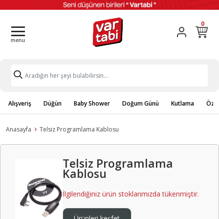
0
Alışveriş
Düğün
Baby Shower
Doğum Günü
Kutlama
Özel
Anasayfa
Telsiz Programlama Kablosu
Telsiz Programlama
Kablosu
İlgilendiğiniz ürün stoklarımızda tükenmiştir.
Ürünleri keşfet