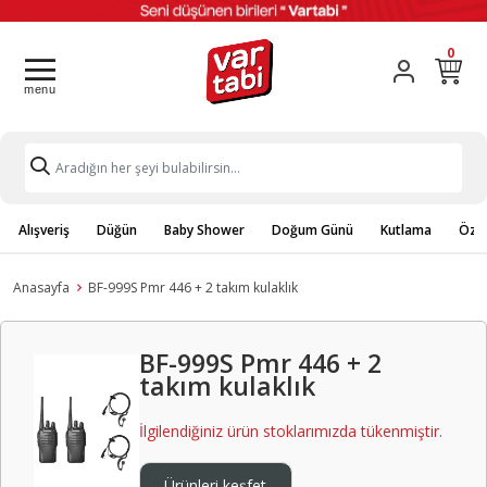
0
Alışveriş
Düğün
Baby Shower
Doğum Günü
Kutlama
Özel
Anasayfa
BF-999S Pmr 446 + 2 takım kulaklık
BF-999S Pmr 446 + 2
takım kulaklık
İlgilendiğiniz ürün stoklarımızda tükenmiştir.
Ürünleri keşfet