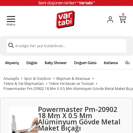
0
Alışveriş
Düğün
Baby Shower
Doğum Günü
Kutlama
Özel
Anasayfa
Spor & Outdoor
Ekipman & Aksesuar
Tekne & Yat Ekipmanları
Tekne Hırdavatı ve Tesisatı
Powermaster Pm-20902 18 Mm X 0.5 Mm Alüminyum Gövde Metal Maket Bıça
Powermaster Pm-20902
18 Mm X 0.5 Mm
Alüminyum Gövde Metal
Maket Bıçağı