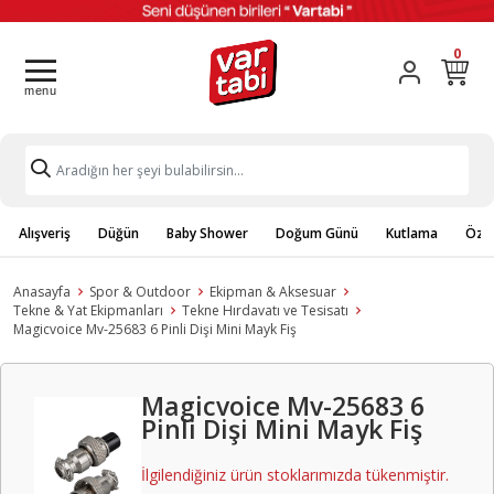
0
Alışveriş
Düğün
Baby Shower
Doğum Günü
Kutlama
Özel
Anasayfa
Spor & Outdoor
Ekipman & Aksesuar
Tekne & Yat Ekipmanları
Tekne Hırdavatı ve Tesisatı
Magicvoice Mv-25683 6 Pinli Dişi Mini Mayk Fiş
Magicvoice Mv-25683 6
Pinli Dişi Mini Mayk Fiş
İlgilendiğiniz ürün stoklarımızda tükenmiştir.