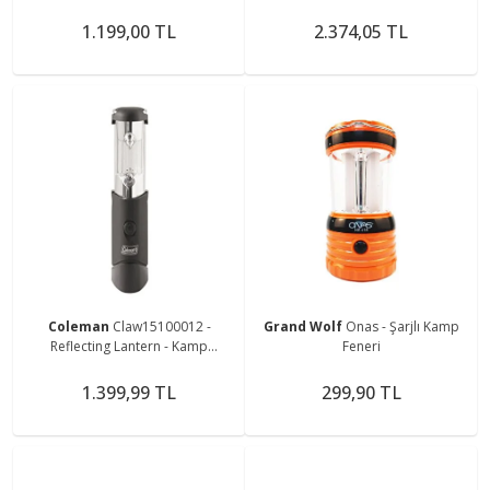
Powerbank Özellikli Fonksiyonlu
Kamp Doğa Balık Karavan Fener
Kamp Feneri
Bluetooth Hoparlör
1.199,00 TL
2.374,05 TL
Coleman
Claw15100012 -
Grand Wolf
Onas - Şarjlı Kamp
Reflecting Lantern - Kamp
Feneri
Lambası
1.399,99 TL
299,90 TL