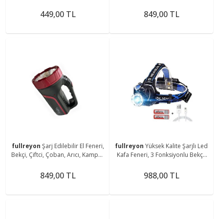
Feneri, Dolap İçi, Tezgah Altı
Çoban, Kampçı, Balıkçı Feneri Askı
Magnetli Aplik
Aparatlı Fener
449,00 TL
849,00 TL
fullreyon
Şarj Edilebilir El Feneri,
fullreyon
Yüksek Kalite Şarjlı Led
Bekçi, Çiftci, Çoban, Arıcı, Kampçı,
Kafa Feneri, 3 Fonksiyonlu Bekçi,
Balıkçı Feneri, Deniz, Piknik Feneri
Çoban, Kampçı, Balıkcı Çiftci Kafa
Feneri
849,00 TL
988,00 TL