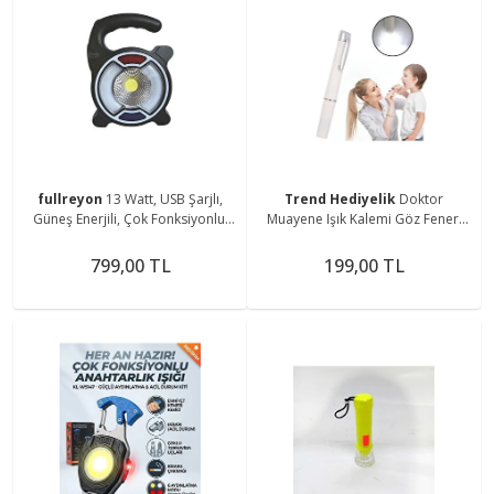
fullreyon
13 Watt, USB Şarjlı,
Trend Hediyelik
Doktor
Güneş Enerjili, Çok Fonksiyonlu,
Muayene Işık Kalemi Göz Feneri
Mavi - Kırmızı Işık Çkar Modlu,
Cep Tipi Muayene Işığı Işıklı Yaka
Kamp Feneri
Kalemi Penlight
799,00 TL
199,00 TL