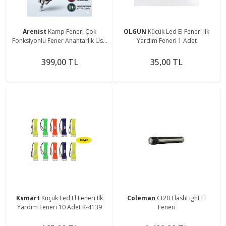
Arenist
Kamp Feneri Çok
OLGUN
Küçük Led El Feneri Ilk
Fonksiyonlu Fener Anahtarlık Usb
Yardım Feneri 1 Adet
Çakmak Cam Kırıcı Kesici Düdük
Tornavida Açacak
399,00 TL
35,00 TL
Ksmart
Küçük Led El Feneri Ilk
Coleman
Ct20 FlashLight El
Yardım Feneri 10 Adet K-4139
Feneri