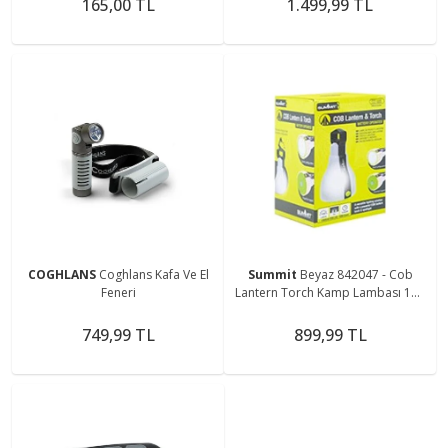
165,00 TL
1.499,99 TL
COGHLANS
Coghlans Kafa Ve El
Summit
Beyaz 842047 - Cob
Feneri
Lantern Torch Kamp Lambası 150
Lümen
749,99 TL
899,99 TL