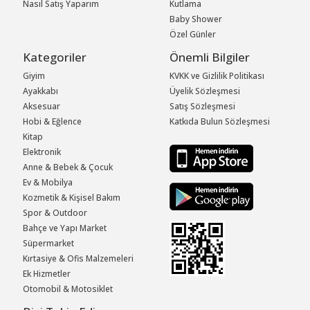
Nasıl Satış Yaparım
Kutlama
Baby Shower
Özel Günler
Kategoriler
Önemli Bilgiler
Giyim
KVKK ve Gizlilik Politikası
Ayakkabı
Üyelik Sözleşmesi
Aksesuar
Satış Sözleşmesi
Hobi & Eğlence
Katkıda Bulun Sözleşmesi
Kitap
Elektronik
Anne & Bebek & Çocuk
Ev & Mobilya
Kozmetik & Kişisel Bakım
Spor & Outdoor
Bahçe ve Yapı Market
Süpermarket
Kırtasiye & Ofis Malzemeleri
Ek Hizmetler
Otomobil & Motosiklet