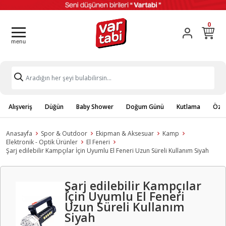
0
Alışveriş
Düğün
Baby Shower
Doğum Günü
Kutlama
Özel
Anasayfa
Spor & Outdoor
Ekipman & Aksesuar
Kamp
Elektronik - Optik Ürünler
El Feneri
Şarj edilebilir Kampçılar İçin Uyumlu El Feneri Uzun Süreli Kullanım Siyah
Şarj edilebilir Kampçılar
İçin Uyumlu El Feneri
Uzun Süreli Kullanım
Siyah