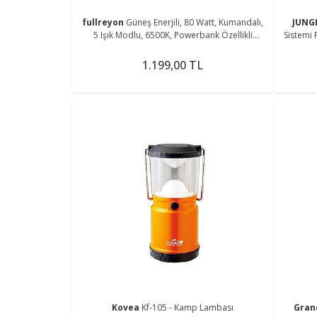
fullreyon
Güneş Enerjili, 80 Watt, Kumandalı,
JUNG
5 Işık Modlu, 6500K, Powerbank Özellikli
Sistemi
Fonksiyonlu Kamp Feneri
1.199,00 TL
Kovea
Kf-105 - Kamp Lambası
Gran