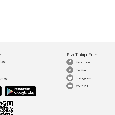
r
Bizi Takip Edin
ikası
Facebook
Twitter
Instagram
şmesi
Youtube