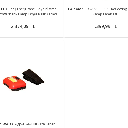
LEE
Güneş Enerji Panelli Aydınlatma
Coleman
Claw15100012 - Reflecting 
 Powerbank Kamp Doğa Balık Karavan
Kamp Lambası
Fener Bluetooth Hoparlör
2.374,05 TL
1.399,99 TL
d Wolf
Gwgp-189 - Pilli Kafa Feneri