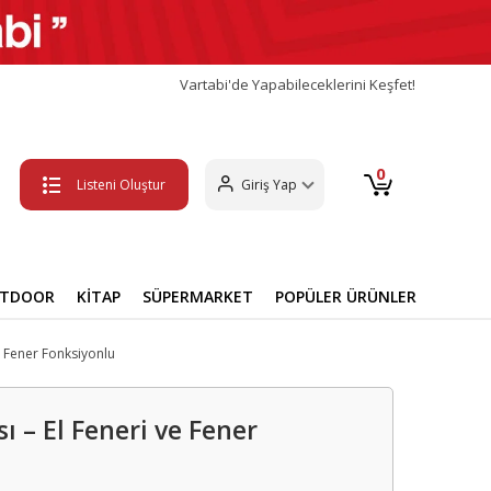
Vartabi'de Yapabileceklerini Keşfet!
0
Listeni Oluştur
Giriş Yap
UTDOOR
KİTAP
SÜPERMARKET
POPÜLER ÜRÜNLER
e Fener Fonksiyonlu
 – El Feneri ve Fener