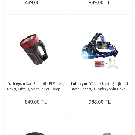
Magnetli Aplik
Aparatlı Fener
449,00 TL
849,00 TL
fullreyon
Şarj Edilebilir El Feneri,
fullreyon
Yüksek Kalite Şarjlı Led
Bekçi, Çiftci, Çoban, Arıcı, Kampçı,
Kafa Feneri, 3 Fonksiyonlu Bekçi,
Balıkçı Feneri, Deniz, Piknik Feneri
Çoban, Kampçı, Balıkcı Çiftci Kafa
Feneri
849,00 TL
988,00 TL