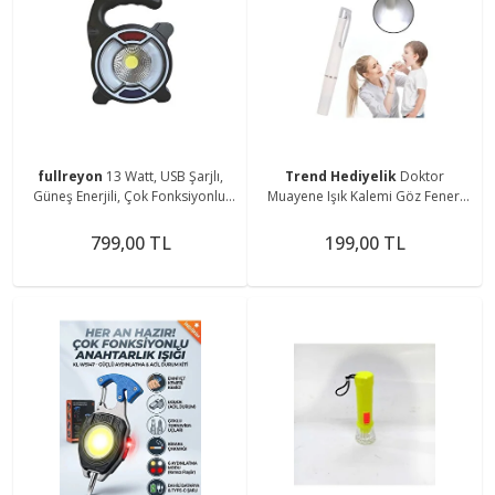
fullreyon
13 Watt, USB Şarjlı,
Trend Hediyelik
Doktor
Güneş Enerjili, Çok Fonksiyonlu,
Muayene Işık Kalemi Göz Feneri
Mavi - Kırmızı Işık Çkar Modlu,
Cep Tipi Muayene Işığı Işıklı Yaka
Kamp Feneri
Kalemi Penlight
799,00 TL
199,00 TL