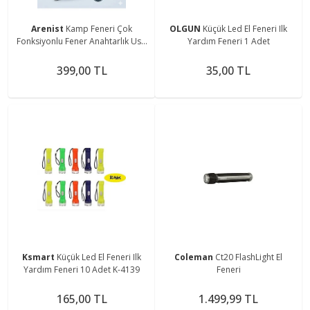
Arenist
Kamp Feneri Çok
OLGUN
Küçük Led El Feneri Ilk
Fonksiyonlu Fener Anahtarlık Usb
Yardım Feneri 1 Adet
Çakmak Cam Kırıcı Kesici Düdük
Tornavida Açacak
399,00 TL
35,00 TL
Ksmart
Küçük Led El Feneri Ilk
Coleman
Ct20 FlashLight El
Yardım Feneri 10 Adet K-4139
Feneri
165,00 TL
1.499,99 TL