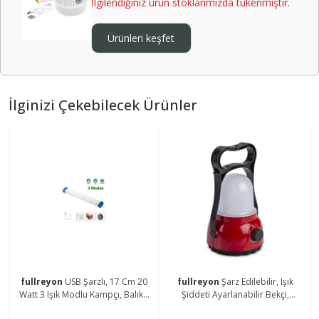
İlgilendiğiniz ürün stoklarımızda tükenmiştir.
Ürünleri keşfet
İlginizi Çekebilecek Ürünler
fullreyon
USB Şarzlı, 17 Cm 20
fullreyon
Şarz Edilebilir, Işık
Watt 3 Işık Modlu Kampçı, Balıkçı
Şiddeti Ayarlanabilir Bekçi,
Feneri, Dolap İçi, Tezgah Altı
Çoban, Kampçı, Balıkçı Feneri Askı