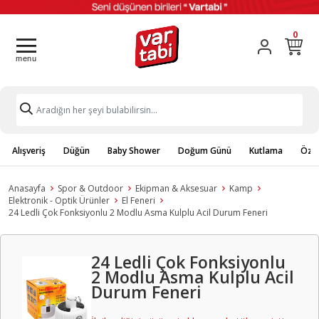
0
Alışveriş
Düğün
Baby Shower
Doğum Günü
Kutlama
Özel
Anasayfa
Spor & Outdoor
Ekipman & Aksesuar
Kamp
Elektronik - Optik Ürünler
El Feneri
24 Ledli Çok Fonksiyonlu 2 Modlu Asma Kulplu Acil Durum Feneri
24 Ledli Çok Fonksiyonlu
2 Modlu Asma Kulplu Acil
Durum Feneri