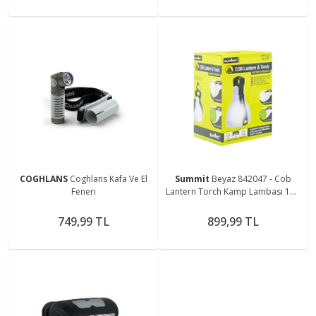
COGHLANS
Coghlans Kafa Ve El
Summit
Beyaz 842047 - Cob
Feneri
Lantern Torch Kamp Lambası 150
Lümen
749,99 TL
899,99 TL