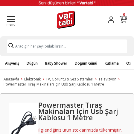
0
Alışveriş
Düğün
Baby Shower
Doğum Günü
Kutlama
Özel
Anasayfa
Elektronik
TV, Görüntü & Ses Sistemleri
Televizyon
Powermaster Tıraş Makinaları Için Usb Şarj Kablosu 1 Metre
Powermaster Tıraş
Makinaları Için Usb Şarj
Kablosu 1 Metre
İlgilendiğiniz ürün stoklarımızda tükenmiştir.