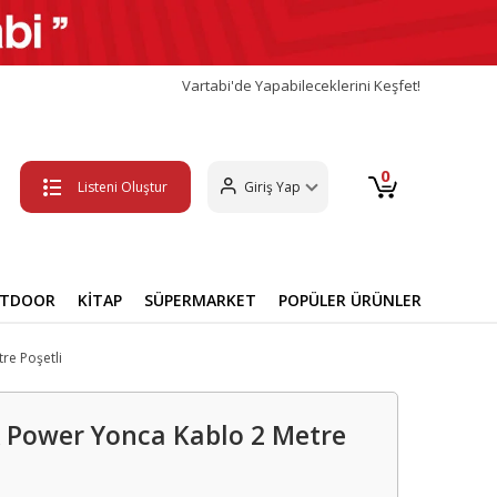
Vartabi'de Yapabileceklerini Keşfet!
0
Listeni Oluştur
Giriş Yap
UTDOOR
KİTAP
SÜPERMARKET
POPÜLER ÜRÜNLER
e Poşetli
Power Yonca Kablo 2 Metre