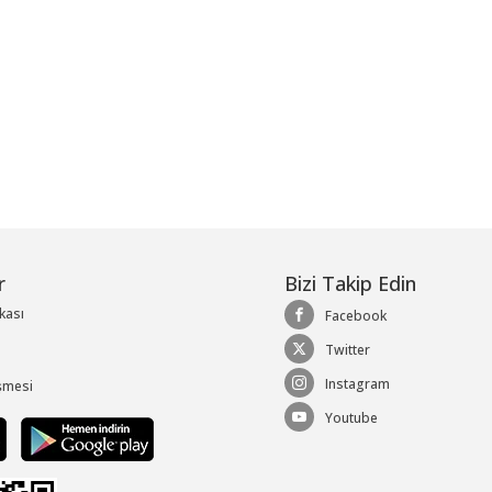
r
Bizi Takip Edin
ikası
Facebook
Twitter
Instagram
şmesi
Youtube