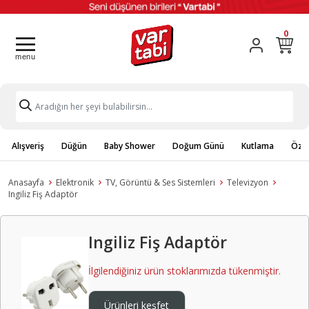
0
Alışveriş
Düğün
Baby Shower
Doğum Günü
Kutlama
Özel
Anasayfa
Elektronik
TV, Görüntü & Ses Sistemleri
Televizyon
Ingiliz Fiş Adaptör
Ingiliz Fiş Adaptör
İlgilendiğiniz ürün stoklarımızda tükenmiştir.
Ürünleri keşfet