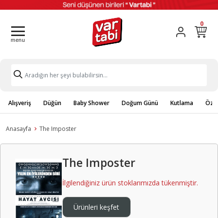
0
Alışveriş
Düğün
Baby Shower
Doğum Günü
Kutlama
Özel
Anasayfa
The Imposter
The Imposter
İlgilendiğiniz ürün stoklarımızda tükenmiştir.
Ürünleri keşfet