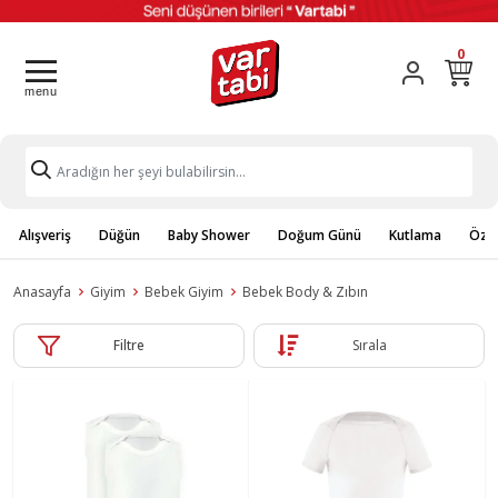
0
Alışveriş
Düğün
Baby Shower
Doğum Günü
Kutlama
Özel
Anasayfa
Giyim
Bebek Giyim
Bebek Body & Zıbın
Filtre
Sırala