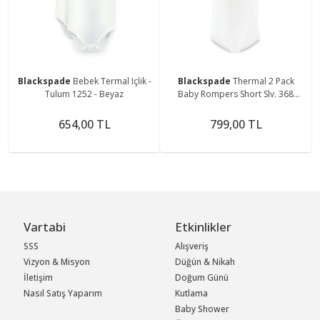
Blackspade
Bebek Termal Içlik -
Blackspade
Thermal 2 Pack
Tulum 1252 - Beyaz
Baby Rompers Short Slv. 368
Snow White Çocuk Içlik - Tulum
654,00 TL
799,00 TL
Vartabi
Etkinlikler
SSS
Alışveriş
Vizyon & Misyon
Düğün & Nikah
İletişim
Doğum Günü
Nasıl Satış Yaparım
Kutlama
Baby Shower