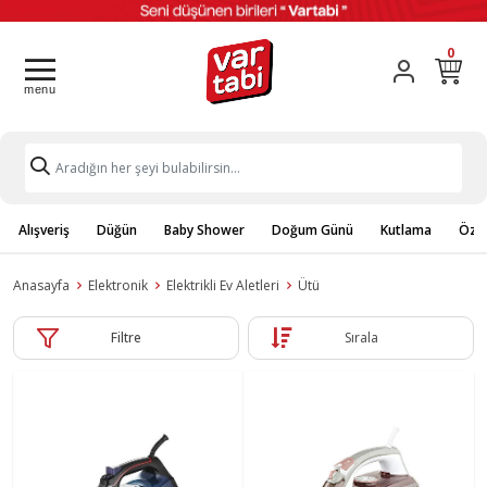
0
Alışveriş
Düğün
Baby Shower
Doğum Günü
Kutlama
Özel
Anasayfa
Elektronik
Elektrikli Ev Aletleri
Ütü
Filtre
Sırala