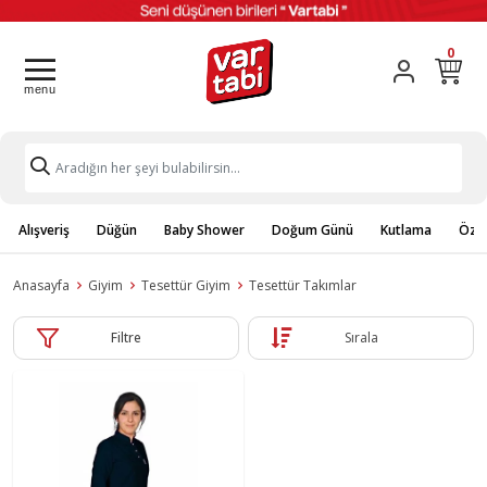
0
Alışveriş
Düğün
Baby Shower
Doğum Günü
Kutlama
Özel
Anasayfa
Giyim
Tesettür Giyim
Tesettür Takımlar
Filtre
Sırala