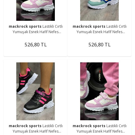
mackrock sports
Lastikli Cırtlı
mackrock sports
Lastikli Cırtlı
Yumuşak Esnek Hafif Nefes
Yumuşak Esnek Hafif Nefes
Alabilen Unisex File Çocuk
Alabilen Unisex File Çocuk
Sneaker Spor Ayakkabı
Sneaker Spor Ayakkabı
526,80 TL
526,80 TL
mackrock sports
Lastikli Cırtlı
mackrock sports
Lastikli Cırtlı
Yumuşak Esnek Hafif Nefes
Yumuşak Esnek Hafif Nefes