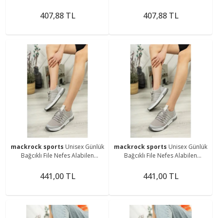
Ortopedik Taban
Ortopedik Taban
407,88 TL
407,88 TL
mackrock sports
Unisex Günlük
mackrock sports
Unisex Günlük
Bağcıklı File Nefes Alabilen
Bağcıklı File Nefes Alabilen
Terleme Koku Yapmaz Yazlık
Terleme Koku Yapmaz Yazlık
Sneaker Spor Ayakkabı
Sneaker Spor Ayakkabı
441,00 TL
441,00 TL