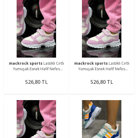
mackrock sports
Lastikli Cırtlı
mackrock sports
Lastikli Cırtlı
Yumuşak Esnek Hafif Nefes
Yumuşak Esnek Hafif Nefes
Alabilen Unisex File Çocuk
Alabilen Unisex File Çocuk
Sneaker Spor Ayakkabı
Sneaker Spor Ayakkabı
526,80 TL
526,80 TL