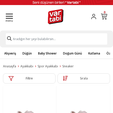
0
Alışveriş
Düğün
Baby Shower
Doğum Günü
Kutlama
Özel
Anasayfa
Ayakkabı
Spor Ayakkabı
Sneaker
Filtre
Sırala