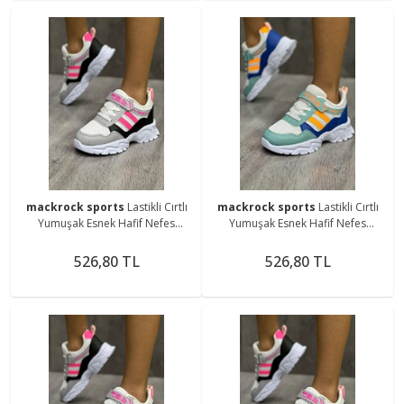
mackrock sports
Lastikli Cırtlı
mackrock sports
Lastikli Cırtlı
Yumuşak Esnek Hafif Nefes
Yumuşak Esnek Hafif Nefes
Alabilen Unisex File Çocuk
Alabilen Unisex File Çocuk
Sneaker Spor Ayakkabı
Sneaker Spor Ayakkabı
526,80 TL
526,80 TL