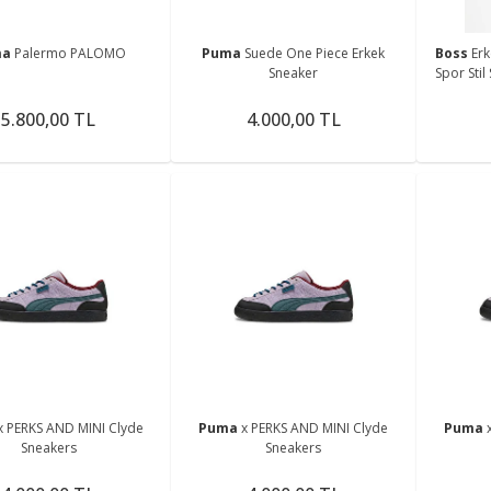
ma
Palermo PALOMO
Puma
Suede One Piece Erkek
Boss
Erk
Sneaker
Spor Sti
5.800,00 TL
4.000,00 TL
x PERKS AND MINI Clyde
Puma
x PERKS AND MINI Clyde
Puma
Sneakers
Sneakers