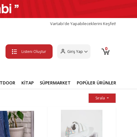
Vartabi'de Yapabileceklerini Keşfet!
0
Listeni Oluştur
Giriş Yap
UTDOOR
KİTAP
SÜPERMARKET
POPÜLER ÜRÜNLER
Sırala