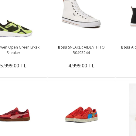
wen Open Green Erkek
Boss
SNEAKER AIDEN_HITO
Boss
Ai
Sneaker
50493244
5.999,00 TL
4.999,00 TL