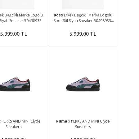
ek Bağcıklı Marka Logolu
Boss
Erkek Bağcıklı Marka Logolu
l Siyah Sneaker 50498933-
Spor Stil Siyah Sneaker 50498933-
007
007
5.999,00 TL
5.999,00 TL
x PERKS AND MINI Clyde
Puma
x PERKS AND MINI Clyde
Sneakers
Sneakers