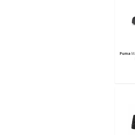
Puma
M