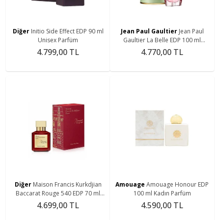
Diğer
Initio Side Effect EDP 90 ml
Jean Paul Gaultier
Jean Paul
Unisex Parfüm
Gaultier La Belle EDP 100 ml
Kadın Parfüm
4.799,00 TL
4.770,00 TL
Diğer
Maison Francis Kurkdjian
Amouage
Amouage Honour EDP
Baccarat Rouge 540 EDP 70 ml
100 ml Kadın Parfüm
Kadın Parfüm
4.699,00 TL
4.590,00 TL