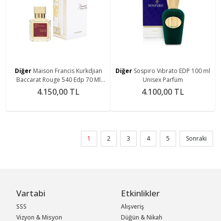
Diğer
Maison Francis Kurkdjian
Diğer
Sospiro Vıbrato EDP 100 ml
Baccarat Rouge 540 Edp 70 Ml
Unisex Parfüm
Parfüm
4.150,00 TL
4.100,00 TL
1
2
3
4
5
Sonraki
Vartabi
Etkinlikler
SSS
Alışveriş
Vizyon & Misyon
Düğün & Nikah