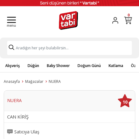
0
Alışveriş
Düğün
Baby Shower
Doğum Günü
Kutlama
Özel
Anasayfa
Mağazalar
NUERA
NUERA
10
CAN KİRİŞ
Satıcıya Ulaş