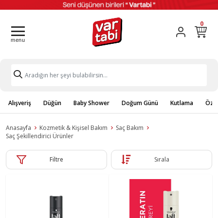
0
Alışveriş
Düğün
Baby Shower
Doğum Günü
Kutlama
Özel
Anasayfa
Kozmetik & Kişisel Bakım
Saç Bakım
Saç Şekillendirici Ürünler
Filtre
Sırala