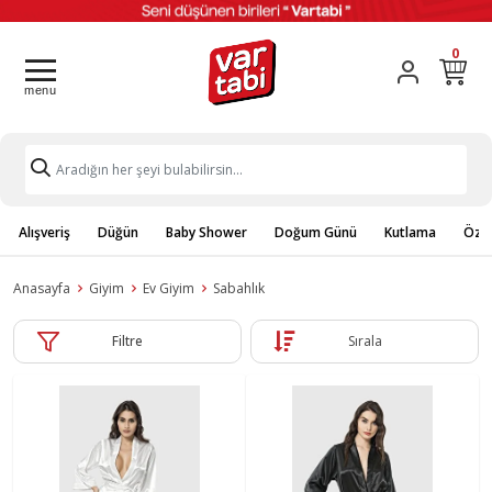
0
Alışveriş
Düğün
Baby Shower
Doğum Günü
Kutlama
Özel
Anasayfa
Giyim
Ev Giyim
Sabahlık
Filtre
Sırala