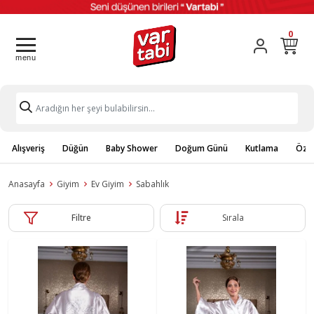
0
Alışveriş
Düğün
Baby Shower
Doğum Günü
Kutlama
Özel
Anasayfa
Giyim
Ev Giyim
Sabahlık
Filtre
Sırala