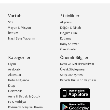
Vartabi
Etkinlikler
SSS
Alışveriş
Vizyon & Misyon
Düğün & Nikah
İletişim
Doğum Günü
Nasıl Satış Yaparım
Kutlama
Baby Shower
Özel Günler
Kategoriler
Önemli Bilgiler
Giyim
KVKK ve Gizlilik Politikası
Ayakkabı
Üyelik Sözleşmesi
Aksesuar
Satış Sözleşmesi
Hobi & Eğlence
Katkıda Bulun Sözleşmesi
Kitap
Elektronik
Anne & Bebek & Çocuk
Ev & Mobilya
Kozmetik & Kişisel Bakım