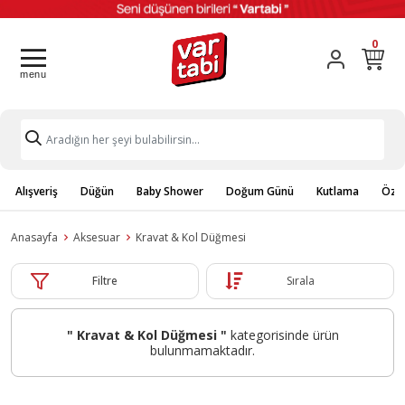
0
Alışveriş
Düğün
Baby Shower
Doğum Günü
Kutlama
Özel
Anasayfa
Aksesuar
Kravat & Kol Düğmesi
Filtre
Sırala
" Kravat & Kol Düğmesi "
kategorisinde ürün
bulunmamaktadır.