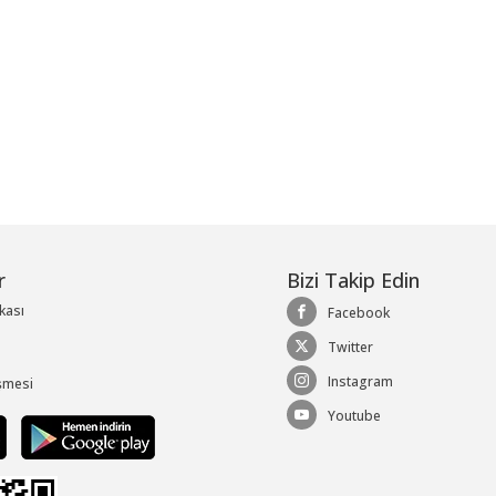
r
Bizi Takip Edin
ikası
Facebook
Twitter
Instagram
şmesi
Youtube