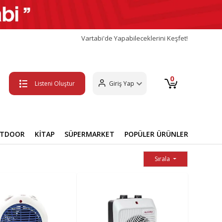
Vartabi'de Yapabileceklerini Keşfet!
0
Listeni Oluştur
Giriş Yap
UTDOOR
KİTAP
SÜPERMARKET
POPÜLER ÜRÜNLER
Sırala