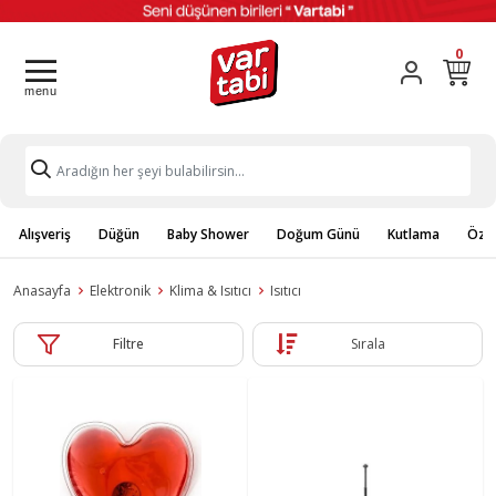
0
Alışveriş
Düğün
Baby Shower
Doğum Günü
Kutlama
Özel
Anasayfa
Elektronik
Klima & Isıtıcı
Isıtıcı
Filtre
Sırala