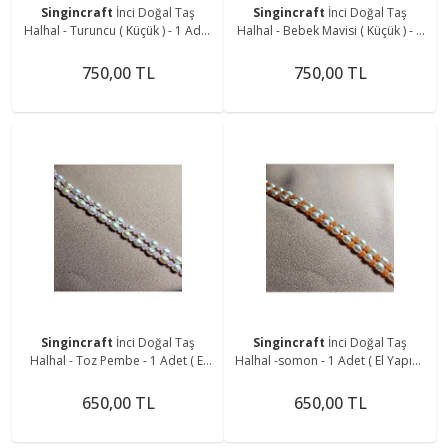
Singincraft
İnci Doğal Taş
Singincraft
İnci Doğal Taş
Halhal - Turuncu ( Küçük ) - 1 Adet
Halhal - Bebek Mavisi ( Küçük ) - 1
( El Yapımı Tasarım Ürünler )
Adet ( El Yapımı Tasarım Ürünler ).
750,00 TL
750,00 TL
Singincraft
İnci Doğal Taş
Singincraft
İnci Doğal Taş
Halhal - Toz Pembe - 1 Adet ( El
Halhal -somon - 1 Adet ( El Yapımı
Yapımı Tasarım Ürünler )
Tasarım Ürünler )
650,00 TL
650,00 TL