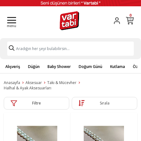
0
Alışveriş
Düğün
Baby Shower
Doğum Günü
Kutlama
Özel
Anasayfa
Aksesuar
Takı & Mücevher
Halhal & Ayak Aksesuarları
Filtre
Sırala