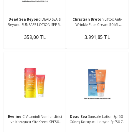
Dead Sea Beyond
DEAD SEA &
Christian Breton
Liftox Anti-
Beyond SUNSAFE LOTION SPF 50
Wrinkle Face Cream 50 ML
HIGH 75 ml.
Brightt778
359,00 TL
3.991,85 TL
Eveline
C Vitaminli Nemlendirici
Dead Sea
Sunsafe Lotion Spf50 -
ve Koruyucu Yüz Kremi SPF50
Güneş Koruyucu Losyon Spf50 75
30ml
ml 8699375053289