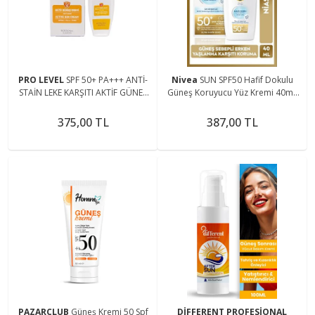
PRO LEVEL
SPF 50+ PA+++ ANTİ-
Nivea
SUN SPF50 Hafif Dokulu
STAİN LEKE KARŞITI AKTİF GÜNEŞ
Güneş Koruyucu Yüz Kremi 40ml,
KREMİ 100 ML
Yüksek Güneş Koruyucu, Erken
Yaşlanma Karşıtı
375,00 TL
387,00 TL
PAZARCLUB
Güneş Kremi 50 Spf
DİFFERENT PROFESİONAL