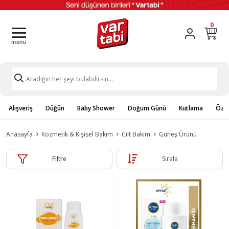
0
Alışveriş
Düğün
Baby Shower
Doğum Günü
Kutlama
Özel
Anasayfa
Kozmetik & Kişisel Bakım
Cilt Bakım
Güneş Ürünü
Filtre
Sırala