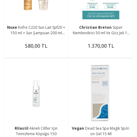
Nuxe
Kofre C220 Sun Laıt Spf20 +
Christian Breton
Süper
150 ml + Sun Şampuan 200 ml
Nemlendirici 50 ml Ve Göz Jeli 15
(30175855k20)
ml Set 3556500000882
580,00 TL
1.370,00 TL
Rilastil
Akneli Ciltler Için
Vegan
Dead Sea Spa Magik Spot-
Temizleme Köpüğü 150
on Gel 15 Ml