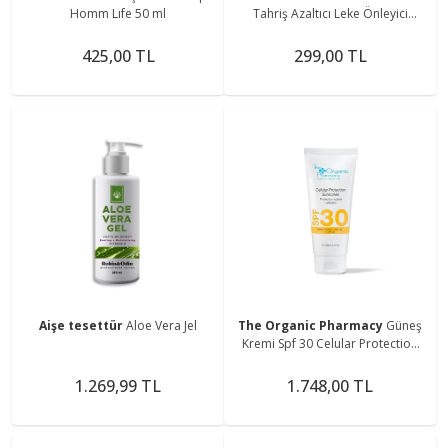
Homm Lıfe 50 ml
Tahriş Azaltıcı Leke Önleyici
Güneş Sonrası Bakım Kremi
100ML
425,00 TL
299,00 TL
Aişe tesettür
Aloe Vera Jel
The Organic Pharmacy
Güneş
Kremi Spf 30 Celular Protection
100 ml 5060063492285
1.269,99 TL
1.748,00 TL