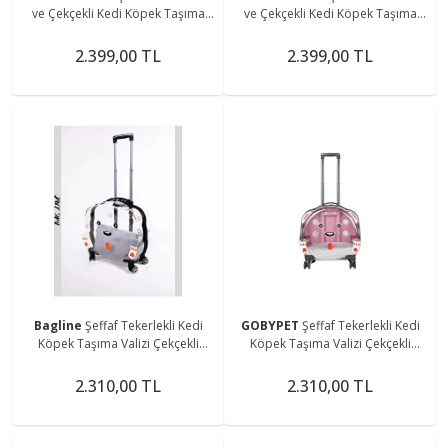
ve Çekçekli Kedi Köpek Taşıma
ve Çekçekli Kedi Köpek Taşıma
Valizi Büyük Model
Valizi Büyük Model
2.399,00 TL
2.399,00 TL
Bagline
Şeffaf Tekerlekli Kedi
GOBYPET
Şeffaf Tekerlekli Kedi
Köpek Taşıma Valizi Çekçekli
Köpek Taşıma Valizi Çekçekli
Büyük Model Siyah Kırmızı
Büyük Model Pembe
Minderli
2.310,00 TL
2.310,00 TL