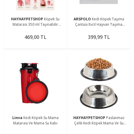
HAYHAYPETSHOP
Köpek Su
ARSPOLO
Kedi Köpek Taşıma
Matarası 350 ml Taşınabilir
Çantası Evcil Hayvan Taşıma
Seyahat Suluğu Tek Tuşlu Su Şişesi
Sepeti Mavi
Kedi Köpek Suluk
469,00 TL
399,99 TL
Linva
Kedi Köpek Su Mama
HAYHAYPETSHOP
Paslanmaz
Matarası Ve Mama Su Kabı
Çelik Kedi Köpek Mama Ve Su
Kabı, Kaydırmaz Alt Taban 22 Cm