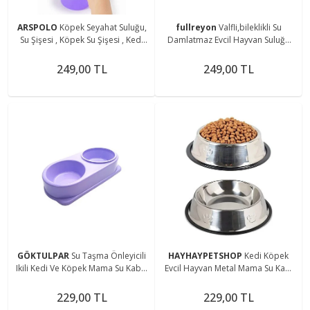
ARSPOLO
Köpek Seyahat Suluğu,
fullreyon
Valfli,bileklikli Su
Su Şişesi , Köpek Su Şişesi , Kedi
Damlatmaz Evcil Hayvan Suluğu
Su Şişesi , Evcil Hayvan Suluğu
Mavi
500ml
249,00 TL
249,00 TL
GÖKTULPAR
Su Taşma Önleyicili
HAYHAYPETSHOP
Kedi Köpek
Ikili Kedi Ve Köpek Mama Su Kabı -
Evcil Hayvan Metal Mama Su Kabı
2li Kedi Mama Ve Su Kabı
16 Cm 1 Adet
229,00 TL
229,00 TL