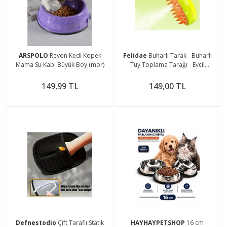
ARSPOLO
Reyon Kedi Köpek
Felidae
Buharlı Tarak - Buharlı
Mama Su Kabı Büyük Boy (mor)
Tüy Toplama Tarağı - Evcil
Hayvanlar Için Buharlı Tüy
Toplama Tarağı
149,99 TL
149,00 TL
Defnestodio
Çift Taraflı Statik
HAYHAYPETSHOP
16 cm