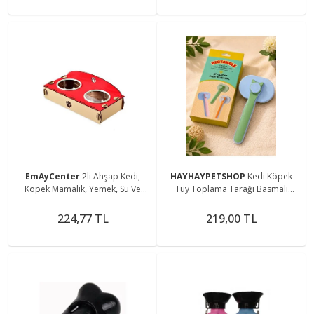
EmAyCenter
2li Ahşap Kedi,
HAYHAYPETSHOP
Kedi Köpek
Köpek Mamalık, Yemek, Su Ve
Tüy Toplama Tarağı Basmalı
Mama Kabı Plastik Kap - Kırmızı
Kendini Temizleyen Pet Tarağı
Masaj Fırçası Renkli Seri Kutulu
224,77 TL
219,00 TL