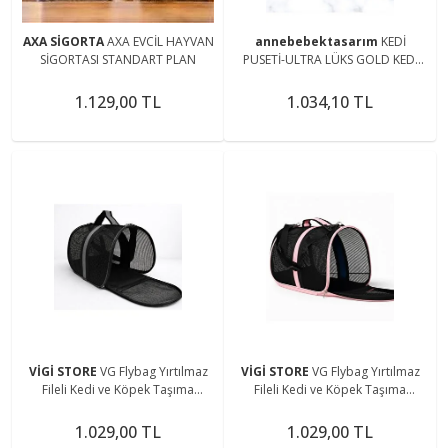
AXA SİGORTA
AXA EVCİL HAYVAN
annebebektasarım
KEDİ
SİGORTASI STANDART PLAN
PUSETİ-ULTRA LÜKS GOLD KEDİ
PUSETİ, KEDİ YATAĞI, KEDİ EVİ
1.129,00 TL
1.034,10 TL
VİGİ STORE
VG Flybag Yırtılmaz
VİGİ STORE
VG Flybag Yırtılmaz
Fileli Kedi ve Köpek Taşıma
Fileli Kedi ve Köpek Taşıma
Çantası
Çantası
1.029,00 TL
1.029,00 TL