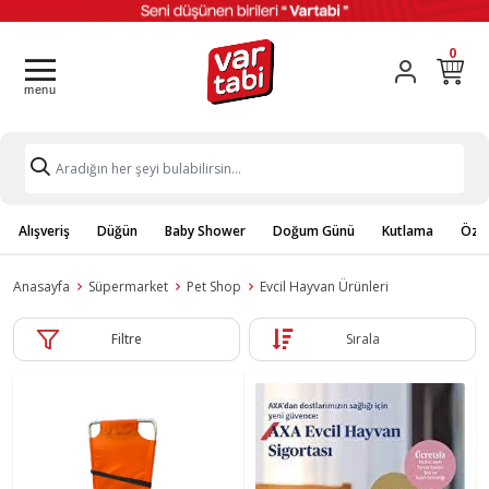
0
Alışveriş
Düğün
Baby Shower
Doğum Günü
Kutlama
Özel
Anasayfa
Süpermarket
Pet Shop
Evcil Hayvan Ürünleri
Filtre
Sırala