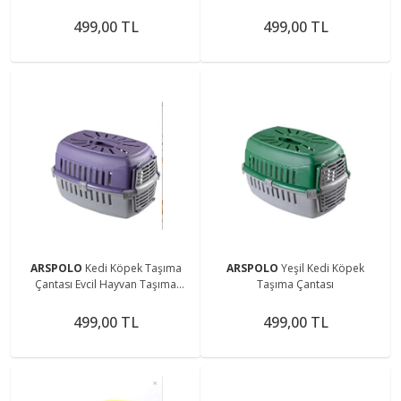
Suluğu Tek Tuşlu Kedi Köpek Su
Sepeti Pembe
Kabı
499,00 TL
499,00 TL
ARSPOLO
Kedi Köpek Taşıma
ARSPOLO
Yeşil Kedi Köpek
Çantası Evcil Hayvan Taşıma
Taşıma Çantası
Sepeti Mor
499,00 TL
499,00 TL