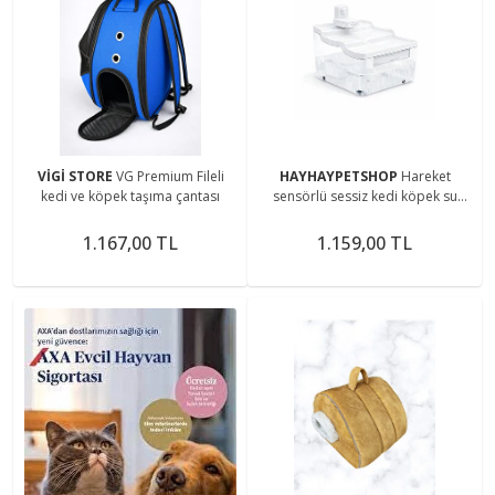
VİGİ STORE
VG Premium Fileli
HAYHAYPETSHOP
Hareket
kedi ve köpek taşıma çantası
sensörlü sessiz kedi köpek su
sebili su pınarı beyaz
1.167,00 TL
1.159,00 TL