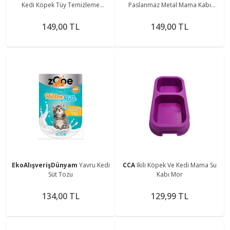
Kedi Köpek Tüy Temizleme
Paslanmaz Metal Mama Kabı
Eldiveni Giy siler, Mobilyalar
Köpek Kedi İçin Kaymaz Taban
,Halılar 24x18 cm
Dayanıklı Uzun Ömürlü
149,00 TL
149,00 TL
EkoAlışverişDünyam
Yavru Kedi
CCA
Ikili Köpek Ve Kedi Mama Su
Süt Tozu
Kabı Mor
134,00 TL
129,99 TL