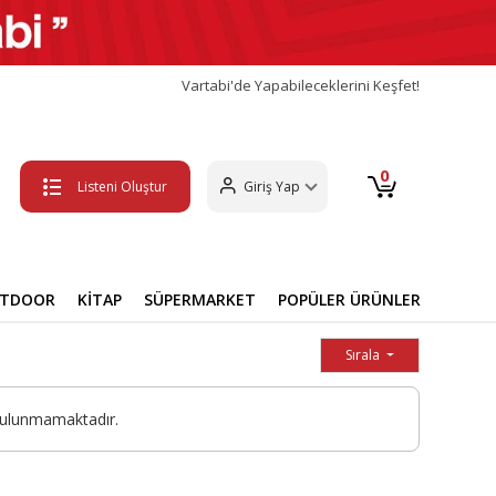
Vartabi'de Yapabileceklerini Keşfet!
0
Listeni Oluştur
Giriş Yap
UTDOOR
KİTAP
SÜPERMARKET
POPÜLER ÜRÜNLER
Sırala
bulunmamaktadır.