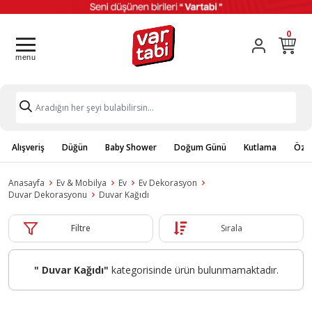
0
Alışveriş
Düğün
Baby Shower
Doğum Günü
Kutlama
Özel
Anasayfa
Ev & Mobilya
Ev
Ev Dekorasyon
Duvar Dekorasyonu
Duvar Kağıdı
Filtre
Sırala
" Duvar Kağıdı"
kategorisinde ürün bulunmamaktadır.