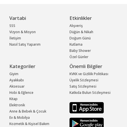
Vartabi
Etkinlikler
SSS
Alışveriş
Vizyon & Misyon
Düğün & Nikah
İletişim
Doğum Günü
Nasıl Satış Yaparım
Kutlama
Baby Shower
Özel Günler
Kategoriler
Önemli Bilgiler
Giyim
KVKK ve Gizlilik Politikası
Ayakkabı
Üyelik Sözleşmesi
Aksesuar
Satış Sözleşmesi
Hobi & Eğlence
Katkıda Bulun Sözleşmesi
Kitap
Elektronik
Anne & Bebek & Çocuk
Ev & Mobilya
Kozmetik & Kişisel Bakım